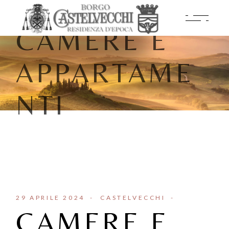
CAMERE E
APPARTAME
NTI
29 APRILE 2024
CASTELVECCHI
CAMERE E