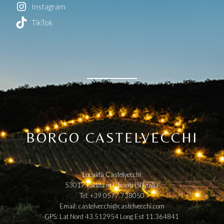
Instagram
TikTok
BORGO CASTELVECCHI
Località Castelvecchi
53017 Radda in Chianti (SI) Italia
Tel: +39 0577 738050
Email:
castelvecchi@castelvecchi.com
GPS: Lat Nord 43.512954 Long Est 11.364841