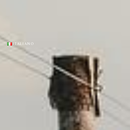
ne vini
English
llenarie
Italiano
egustazione
ITALIANO
English
Italiano