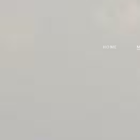
HOME
M
L
C
A
P
G
S
R