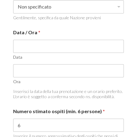
Gentilmente, specifica da quale Nazione provieni
Data / Ora
*
Data
Ora
Inserisci la data della tua prenotazione e un orario preferito.
L'orario è soggetto a conferma secondo ns. disponibilità.
Numero stimato ospiti (min. 6 persone)
*
Inserire il numero approssimativo degli ospiti che pensi di