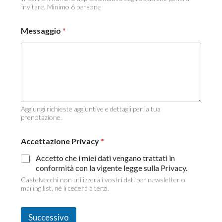
invitare. Minimo 6 persone
Messaggio
*
Aggiungi richieste aggiuntive e dettagli per la tua
prenotazione.
/
Accettazione Privacy
*
N
u
Accetto che i miei dati vengano trattati in
m
conformità con la vigente legge sulla Privacy.
e
Castelvecchi non utilizzerà i vostri dati per newsletter o
r
mailing list, nè li cederà a terzi.
o
O
r
Successivo
a