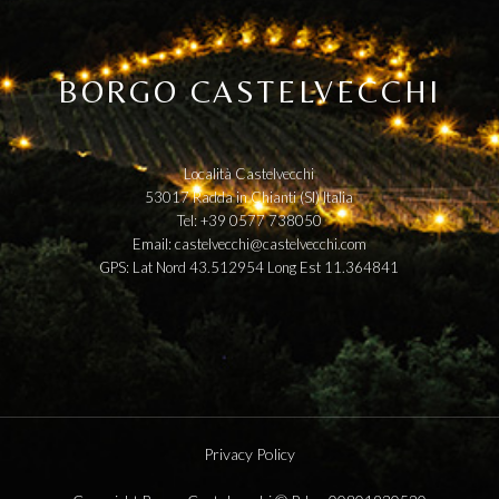
BORGO CASTELVECCHI
Località Castelvecchi
53017 Radda in Chianti (SI) Italia
Tel: +39 0577 738050
Email:
castelvecchi@castelvecchi.com
GPS: Lat Nord 43.512954 Long Est 11.364841
Privacy Policy