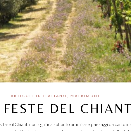
I
ARTICOLI IN ITALIANO
MATRIMONI
 FESTE DEL CHIANT
 Visitare il Chianti non significa soltanto ammirare paesaggi da cartolin