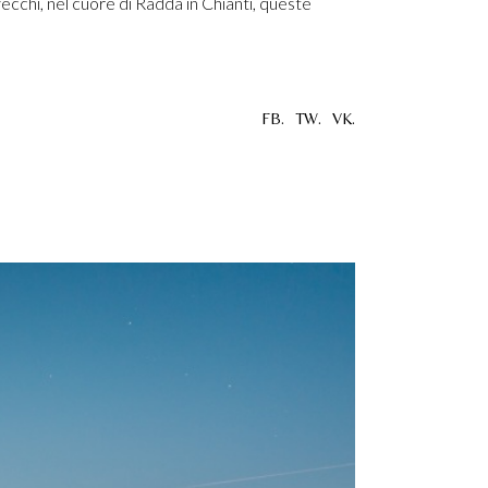
ecchi, nel cuore di Radda in Chianti, queste
FB.
TW.
VK.