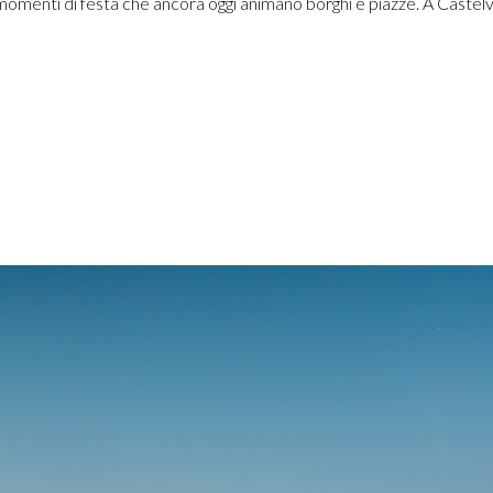
 momenti di festa che ancora oggi animano borghi e piazze. A Castelv