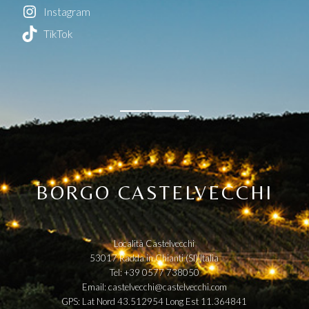
Instagram
TikTok
BORGO CASTELVECCHI
Località Castelvecchi
53017 Radda in Chianti (SI) Italia
Tel: +39 0577 738050
Email:
castelvecchi@castelvecchi.com
GPS: Lat Nord 43.512954 Long Est 11.364841