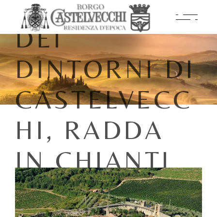
SCOPERTA
DEI
DINTORNI DI
CASTELVECC
HI, RADDA
IN CHIANTI