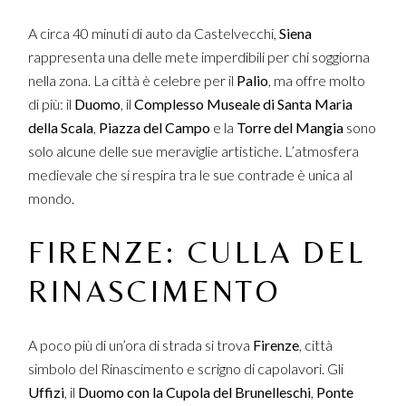
A circa 40 minuti di auto da Castelvecchi,
Siena
rappresenta una delle mete imperdibili per chi soggiorna
nella zona. La città è celebre per il
Palio
, ma offre molto
di più: il
Duomo
, il
Complesso Museale di Santa Maria
della Scala
,
Piazza del Campo
e la
Torre del Mangia
sono
solo alcune delle sue meraviglie artistiche. L’atmosfera
medievale che si respira tra le sue contrade è unica al
mondo.
FIRENZE: CULLA DEL
RINASCIMENTO
A poco più di un’ora di strada si trova
Firenze
, città
simbolo del Rinascimento e scrigno di capolavori. Gli
Uffizi
, il
Duomo con la Cupola del Brunelleschi
,
Ponte