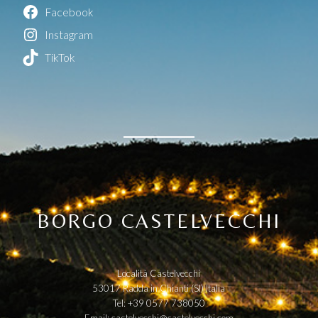
Facebook
Instagram
TikTok
BORGO CASTELVECCHI
Località Castelvecchi
53017 Radda in Chianti (SI) Italia
Tel: +39 0577 738050