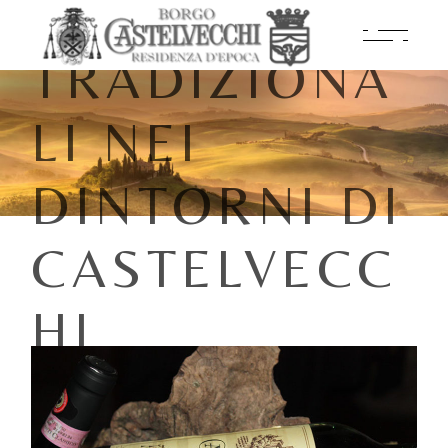
E OSTERIE
TRADIZIONA
LI NEI
DINTORNI DI
CASTELVECC
HI