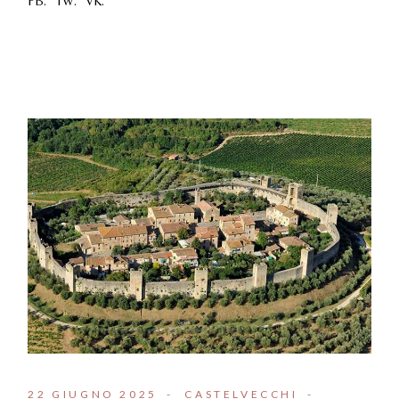
FB.
TW.
VK.
22 GIUGNO 2025
CASTELVECCHI