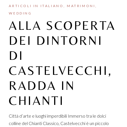
ARTICOLI IN ITALIANO
MATRIMONI
WEDDING
ALLA SCOPERTA
DEI DINTORNI
DI
CASTELVECCHI,
RADDA IN
CHIANTI
Città d’arte e luoghi imperdibili Immerso tra le dolci
colline del Chianti Classico, Castelvecchi è un piccolo