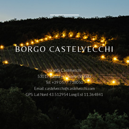
BORGO CASTELVECCHI
Località Castelvecchi
53017 Radda in Chianti (SI) Italia
Tel: +39 0577 738050
Email:
castelvecchi@castelvecchi.com
GPS: Lat Nord 43.512954 Long Est 11.364841